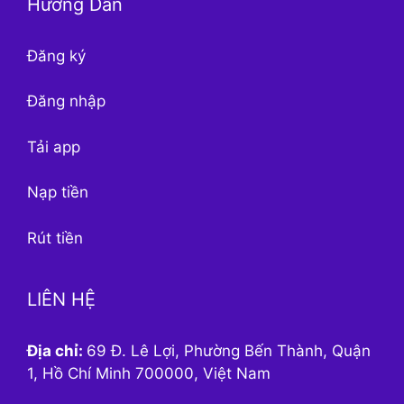
Hướng Dẫn
Đăng ký
Đăng nhập
Tải app
Nạp tiền
Rút tiền
LIÊN HỆ
Địa chỉ:
69 Đ. Lê Lợi, Phường Bến Thành, Quận
1, Hồ Chí Minh 700000, Việt Nam