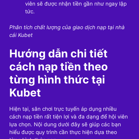
viên sẽ được nhận tiền gần như ngay lập
tức.
Phân tích chất lượng của giao dịch nạp tại nhà
cái Kubet
Hướng dẫn chi tiết
cách nạp tiền theo
từng hình thức tại
Kubet
Hiện tại, sân chơi trực tuyến áp dụng nhiều
cách nạp tiền rất tiện lợi và đa dạng để hội viên
lựa chọn. Nội dung dưới đây sẽ giúp các bạn
hiểu được quy trình cần thực hiện dựa theo