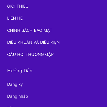
GIỚI THIỆU
LIÊN HỆ
CHÍNH SÁCH BẢO MẬT
ĐIỀU KHOẢN VÀ ĐIỀU KIỆN
CÂU HỎI THƯỜNG GẶP
Hướng Dẫn
Đăng ký
Đăng nhập