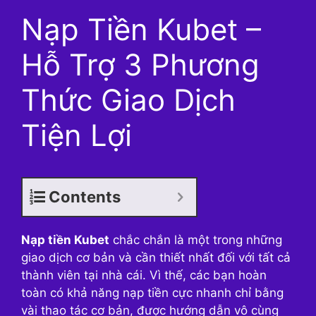
Nạp Tiền Kubet –
Hỗ Trợ 3 Phương
Thức Giao Dịch
Tiện Lợi
Contents
Nạp tiền Kubet
chắc chắn là một trong những
giao dịch cơ bản và cần thiết nhất đối với tất cả
thành viên tại
nhà cái
. Vì thế, các bạn hoàn
toàn có khả năng nạp tiền cực nhanh chỉ bằng
vài thao tác cơ bản, được hướng dẫn vô cùng