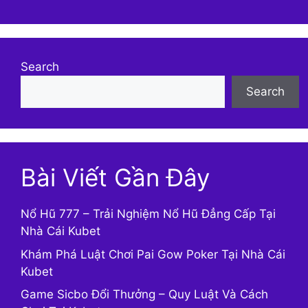
Search
Search
Bài Viết Gần Đây
Nổ Hũ 777 – Trải Nghiệm Nổ Hũ Đẳng Cấp Tại
Nhà Cái Kubet
Khám Phá Luật Chơi Pai Gow Poker Tại Nhà Cái
Kubet
Game Sicbo Đổi Thưởng – Quy Luật Và Cách