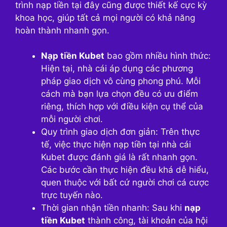
trình nạp tiền tại đây cũng được thiết kế cực kỳ
khoa học, giúp tất cả mọi người có khả năng
hoàn thành nhanh gọn.
Nạp tiền Kubet
bao gồm nhiều hình thức:
Hiện tại, nhà cái áp dụng các phương
pháp giao dịch vô cùng phong phú. Mỗi
cách mà bạn lựa chọn đều có ưu điểm
riêng, thích hợp với điều kiện cụ thể của
mỗi người chơi.
Quy trình giao dịch đơn giản: Trên thực
tế, việc thực hiện nạp tiền tại nhà cái
Kubet được đánh giá là rất nhanh gọn.
Các bước cần thực hiện đều khá dễ hiểu,
quen thuộc với bất cứ người chơi cá cược
trực tuyến nào.
Thời gian nhận tiền nhanh: Sau khi
nạp
tiền Kubet
thành công, tài khoản của hội